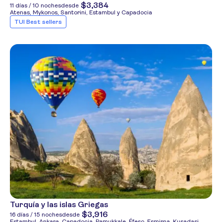
$3,384
11 días / 10 noches
desde
Atenas, Mykonos, Santorini, Estambul y Capadocia
TUI Best sellers
Turquía y las islas Griegas
$3,916
16 días / 15 noches
desde
Estambul, Ankara, Capadocia, Pamukkale, Éfeso, Esmirna, Kusadasi,