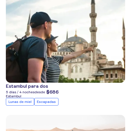
Estambul para dos
$686
5 días / 4 noches
desde
Estambul
Lunas de miel
Escapadas