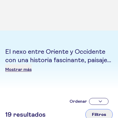
El nexo entre Oriente y Occidente
con una historia fascinante, paisajes
diversos y sabores intensos. Desde
Mostrar más
mezquitas icónicas hasta costas
mediterráneas
Ordenar
19
resultados
Filtros