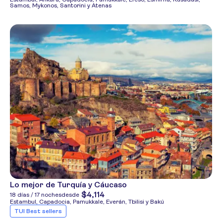
Samos, Mykonos, Santorini y Atenas
Lo mejor de Turquía y Cáucaso
$4,114
18 días / 17 noches
desde
Estambul, Capadocia, Pamukkale, Everán, Tbilisi y Bakú
TUI Best sellers