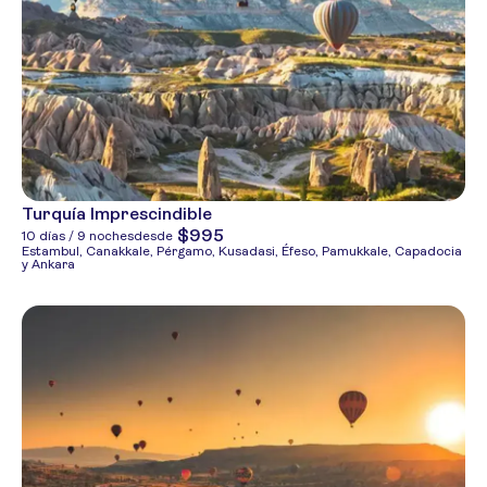
Turquía Imprescindible
$995
10 días / 9 noches
desde
Estambul, Canakkale, Pérgamo, Kusadasi, Éfeso, Pamukkale, Capadocia
y Ankara