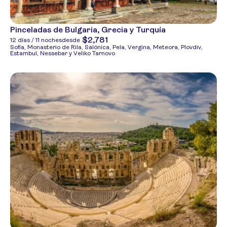
Pinceladas de Bulgaria, Grecia y Turquía
$2,781
12 días / 11 noches
desde
Sofía, Monasterio de Rila, Salónica, Pela, Vergina, Meteora, Plovdiv,
Estambul, Nessebar y Veliko Tarnovo