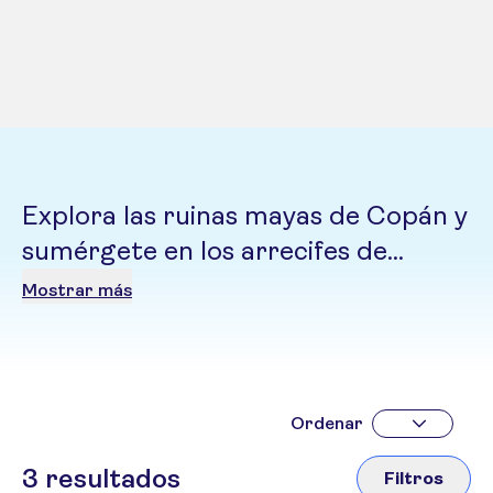
Explora las ruinas mayas de Copán y
sumérgete en los arrecifes de
Roatán. Un destino donde la selva
Mostrar más
tropical y el Caribe se encuentran
en perfecta armonía
Ordenar
3
resultados
Filtros