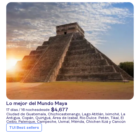
Lo mejor del Mundo Maya
$4,677
17 días / 16 noches
desde
Ciudad de Guatemala, Chichicastenango, Lago Atitlán, Iximché, La
Antigua, Copán, Quiriguá, Área de Izabal, Río Dulce. Petén, Tikal, El
Ceibo, Palenque, Campeche, Uxmal, Mérida, Chichen Itzá y Cancún
TUI Best sellers