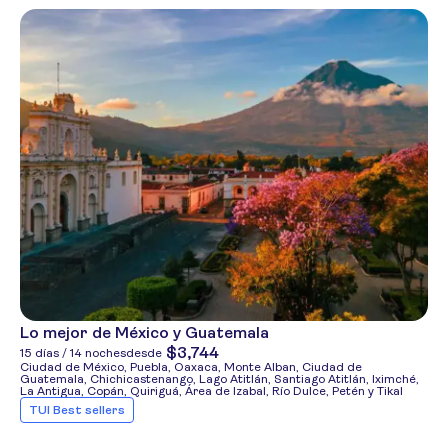
Lo mejor de México y Guatemala
$3,744
15 días / 14 noches
desde
Ciudad de México, Puebla, Oaxaca, Monte Alban, Ciudad de
Guatemala, Chichicastenango, Lago Atitlán, Santiago Atitlán, Iximché,
La Antigua, Copán, Quiriguá, Área de Izabal, Río Dulce, Petén y Tikal
TUI Best sellers