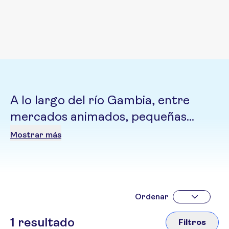
A lo largo del río Gambia, entre
mercados animados, pequeñas
comunidades, la cercanía de su
Mostrar más
gente y la riqueza natural del país
nos ofrece una forma diferente de
conocer África
Ordenar
1
resultado
Filtros